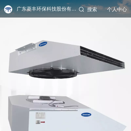
广东菱丰环保科技股份有限公司
搜索
个人中心